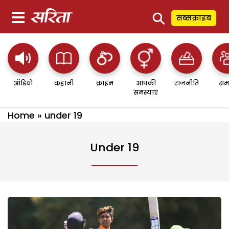
⚲
सब्सक्राइब
ऑडियो
कहानी
क्राइम
आपकी
राजनीति
सम
समस्याएं
Home
»
under 19
Under 19