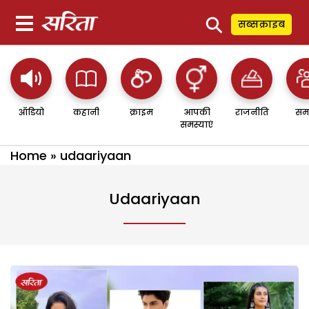
⚲
सब्सक्राइब
ऑडियो
कहानी
क्राइम
आपकी
राजनीति
सम
समस्याएं
Home
»
udaariyaan
Udaariyaan