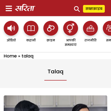
⚲
सब्सक्राइब
ऑडियो
कहानी
क्राइम
आपकी
राजनीति
सम
समस्याएं
Home
»
talaq
Talaq