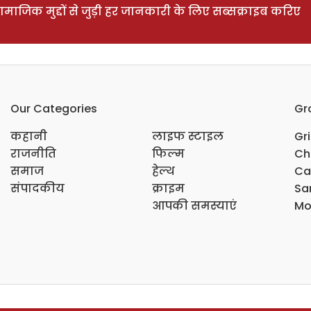
ाजिक मुद्दों से जुड़ी हर जानकारी के लिए सब्सक्राइब करिए
Our Categories
Gr
कहानी
लाइफ स्टाइल
Gr
राजनीति
फिल्म
Ch
समाज
हेल्थ
Ca
संपादकीय
क्राइम
Sar
आपकी समस्याएं
Mo