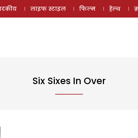
ई-मैगज़ीन
ऑडियो 
पादकीय
लाइफ स्टाइल
फिल्म
हेल्थ
क
Six Sixes In Over