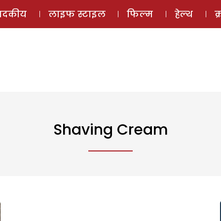
ई-मैगज़ीन
ऑडियो 
पादकीय
लाइफ स्टाइल
फिल्म
हेल्थ
क
Shaving Cream