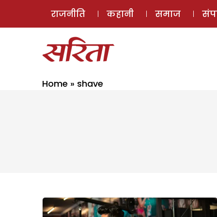
राजनीति
कहानी
समाज
सं
Home
»
shave