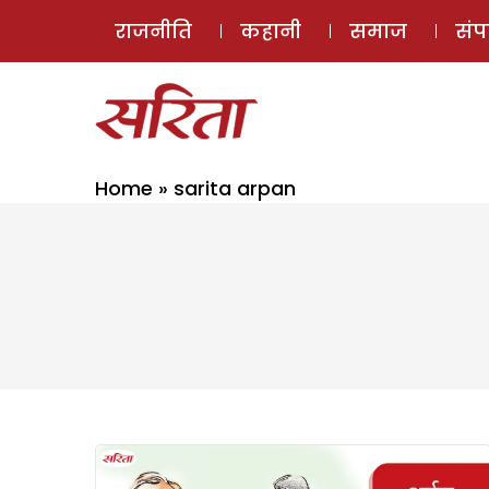
राजनीति
कहानी
समाज
सं
Home
»
sarita arpan