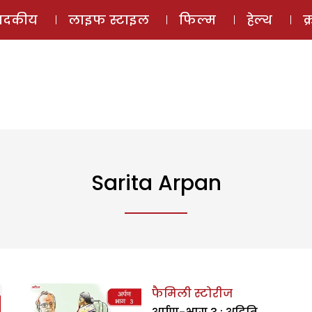
ई-मैगज़ीन
ऑडियो 
पादकीय
लाइफ स्टाइल
फिल्म
हेल्थ
क
Sarita Arpan
फैमिली स्टोरीज