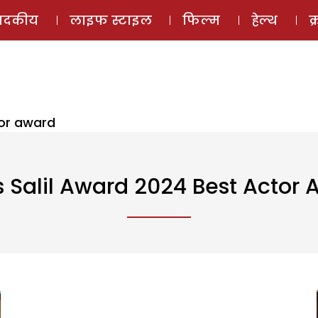
ई-मैगज़ीन
ऑडियो 
पादकीय
लाइफ स्टाइल
फिल्म
हेल्थ
क
tor award
 Salil Award 2024 Best Actor