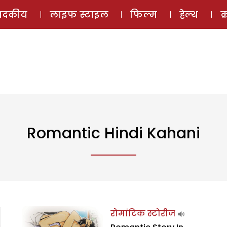
ई-मैगज़ीन
ऑडियो 
पादकीय
लाइफ स्टाइल
फिल्म
हेल्थ
क
Romantic Hindi Kahani
रोमांटिक स्टोरीज