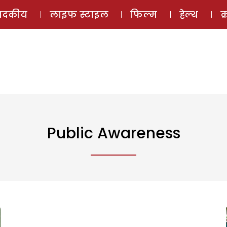
ई-मैगज़ीन
ऑडियो 
पादकीय
लाइफ स्टाइल
फिल्म
हेल्थ
क
Public Awareness