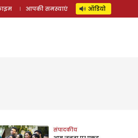
⚲
स्टोरी
लॉग इन
SUBSCRIBE
्राइम
आपकी समस्याएं
ऑडियो
संपादकीय