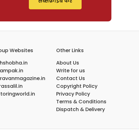
सब्सक्राइब करें
oup Websites
Other Links
ihshobha.in
About Us
ampak.in
Write for us
ravanmagazine.in
Contact Us
assalil.in
Copyright Policy
toringworld.in
Privacy Policy
Terms & Conditions
Dispatch & Delivery