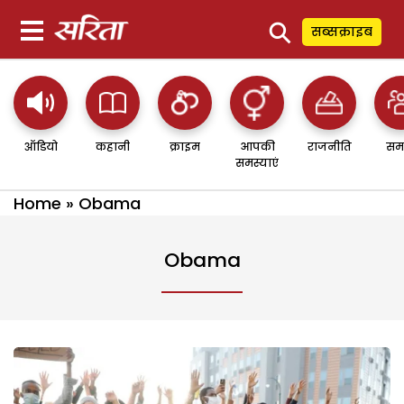
⚲
सब्सक्राइब
ऑडियो
कहानी
क्राइम
आपकी
राजनीति
सम
समस्याएं
Home
»
Obama
Obama