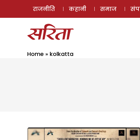
राजनीति
कहानी
समाज
सं
Home
»
kolkatta