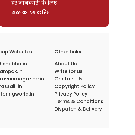
हर जानकारी के लिए
सब्सक्राइब करिए
oup Websites
Other Links
ihshobha.in
About Us
ampak.in
Write for us
ravanmagazine.in
Contact Us
assalil.in
Copyright Policy
toringworld.in
Privacy Policy
Terms & Conditions
Dispatch & Delivery