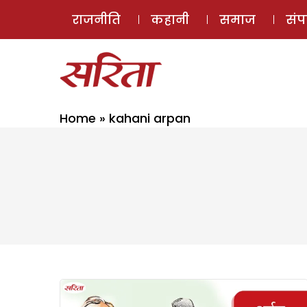
राजनीति
कहानी
समाज
सं
Home
»
kahani arpan