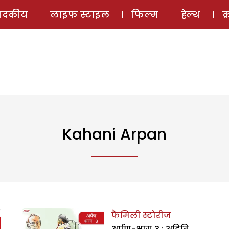
ई-मैगज़ीन
ऑडियो 
पादकीय
लाइफ स्टाइल
फिल्म
हेल्थ
क
Kahani Arpan
फैमिली स्टोरीज