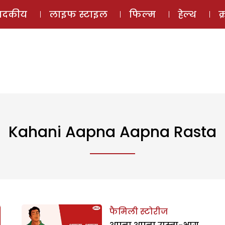
ई-मैगज़ीन
ऑडियो 
पादकीय
लाइफ स्टाइल
फिल्म
हेल्थ
क
Kahani Aapna Aapna Rasta
फैमिली स्टोरीज