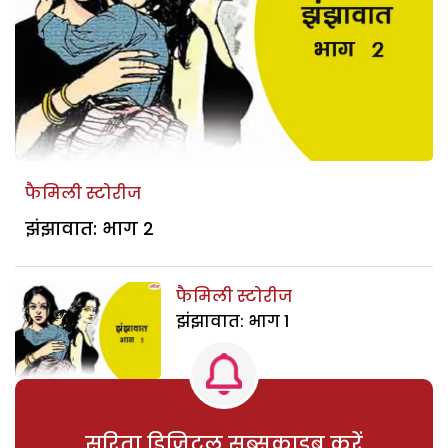
फैमिली स्टोरीज
झंझावात: भाग 2
फैमिली स्टोरीज
झंझावात: भाग 1
सरिता डिजिटल सब्सक्राइब करें