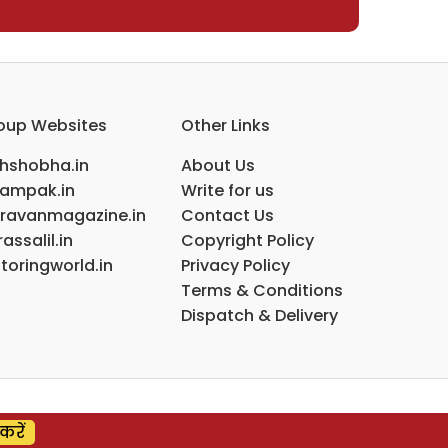
oup Websites
Other Links
ihshobha.in
About Us
ampak.in
Write for us
ravanmagazine.in
Contact Us
assalil.in
Copyright Policy
toringworld.in
Privacy Policy
Terms & Conditions
Dispatch & Delivery
करें