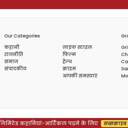
Our Categories
Gr
कहानी
लाइफ स्टाइल
Gr
राजनीति
फिल्म
Ch
समाज
हेल्थ
Ca
संपादकीय
क्राइम
Sar
आपकी समस्याएं
Mo
िमिटेड कहानियां-आर्टिकल पढ़ने के लिए
सब्सक्राइब 