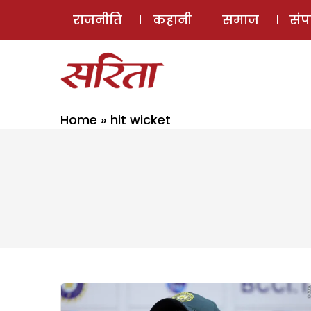
राजनीति
कहानी
समाज
सं
Home
»
hit wicket