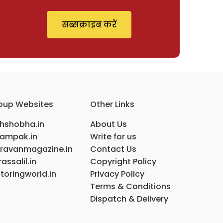
सब्सक्राइब करें
oup Websites
Other Links
ihshobha.in
About Us
ampak.in
Write for us
ravanmagazine.in
Contact Us
assalil.in
Copyright Policy
toringworld.in
Privacy Policy
Terms & Conditions
Dispatch & Delivery