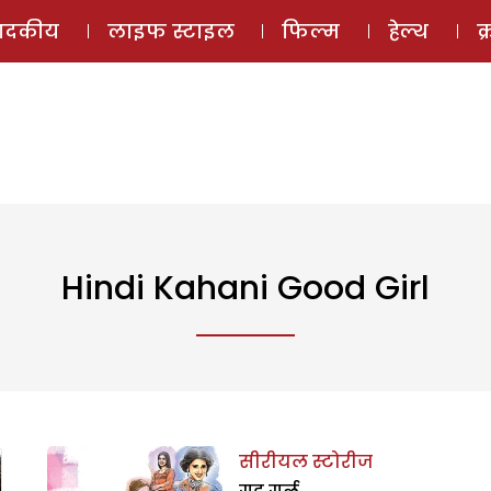
ई-मैगज़ीन
ऑडियो 
पादकीय
लाइफ स्टाइल
फिल्म
हेल्थ
क
Hindi Kahani Good Girl
सीरीयल स्टोरीज