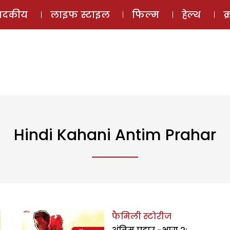
ई-मैगज़ीन
ऑडियो 
पादकीय
लाइफ स्टाइल
फिल्म
हेल्थ
क
Hindi Kahani Antim Prahar
फैमिली स्टोरीज