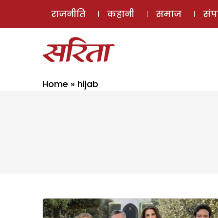
राजनीति
कहानी
समाज
सं
Home
»
hijab