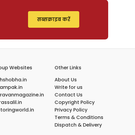
सब्सक्राइब करें
oup Websites
Other Links
ihshobha.in
About Us
ampak.in
Write for us
ravanmagazine.in
Contact Us
assalil.in
Copyright Policy
toringworld.in
Privacy Policy
Terms & Conditions
Dispatch & Delivery