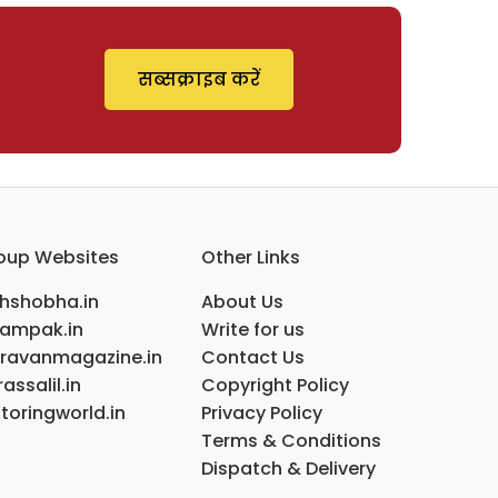
सब्सक्राइब करें
oup Websites
Other Links
ihshobha.in
About Us
ampak.in
Write for us
ravanmagazine.in
Contact Us
assalil.in
Copyright Policy
toringworld.in
Privacy Policy
Terms & Conditions
Dispatch & Delivery