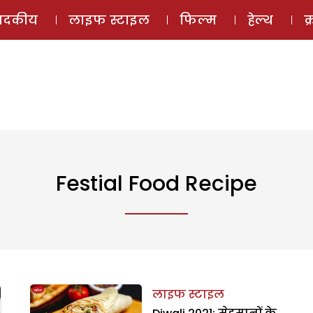
ई-मैगज़ीन
ऑडियो 
पादकीय
लाइफ स्टाइल
फिल्म
हेल्थ
क
Festial Food Recipe
लाइफ स्टाइल