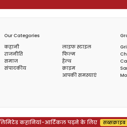
Our Categories
Gr
कहानी
लाइफ स्टाइल
Gr
राजनीति
फिल्म
Ch
समाज
हेल्थ
Ca
संपादकीय
क्राइम
Sar
आपकी समस्याएं
Mo
िमिटेड कहानियां-आर्टिकल पढ़ने के लिए
सब्सक्राइब 