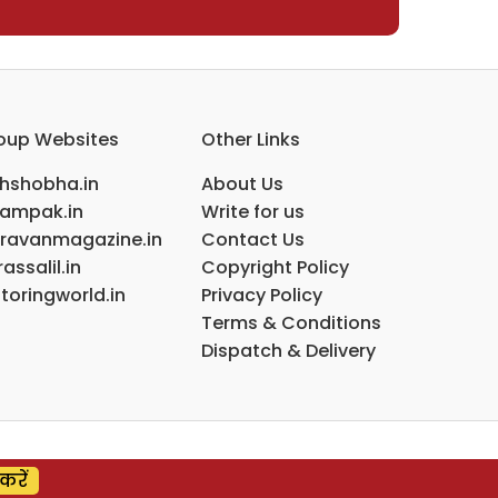
oup Websites
Other Links
ihshobha.in
About Us
ampak.in
Write for us
ravanmagazine.in
Contact Us
assalil.in
Copyright Policy
toringworld.in
Privacy Policy
Terms & Conditions
Dispatch & Delivery
करें