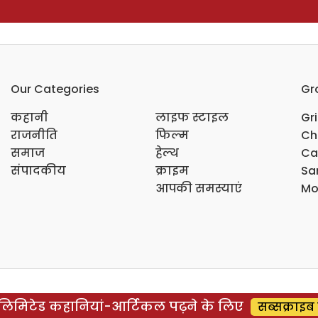
Our Categories
Gr
कहानी
लाइफ स्टाइल
Gr
राजनीति
फिल्म
Ch
समाज
हेल्थ
Ca
संपादकीय
क्राइम
Sar
आपकी समस्याएं
Mo
िमिटेड कहानियां-आर्टिकल पढ़ने के लिए
सब्सक्राइब 