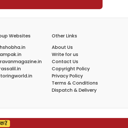
oup Websites
Other Links
ihshobha.in
About Us
ampak.in
Write for us
ravanmagazine.in
Contact Us
assalil.in
Copyright Policy
toringworld.in
Privacy Policy
Terms & Conditions
Dispatch & Delivery
करें