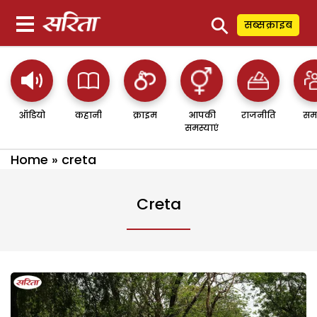
⚲
सब्सक्राइब
ऑडियो
कहानी
क्राइम
आपकी
राजनीति
सम
समस्याएं
Home
»
creta
Creta