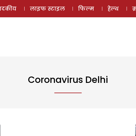
ई-मैगज़ीन
ऑडियो 
पादकीय
लाइफ स्टाइल
फिल्म
हेल्थ
क
Coronavirus Delhi