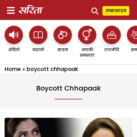
⚲
सब्सक्राइब
ऑडियो
कहानी
क्राइम
आपकी
राजनीति
सम
समस्याएं
Home
»
boycott chhapaak
Boycott Chhapaak