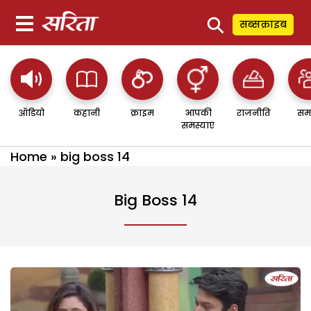
⚲
सब्सक्राइब
ऑडियो
कहानी
क्राइम
आपकी
राजनीति
सम
समस्याएं
Home
»
big boss 14
Big Boss 14