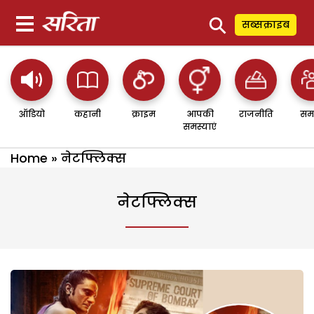
⚲
सब्सक्राइब
ऑडियो
कहानी
क्राइम
आपकी
राजनीति
सम
समस्याएं
Home
»
नेटफ्लिक्स
नेटफ्लिक्स