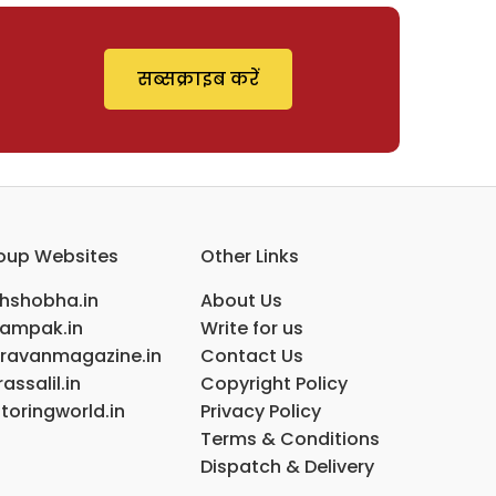
सब्सक्राइब करें
oup Websites
Other Links
ihshobha.in
About Us
ampak.in
Write for us
ravanmagazine.in
Contact Us
assalil.in
Copyright Policy
toringworld.in
Privacy Policy
Terms & Conditions
Dispatch & Delivery