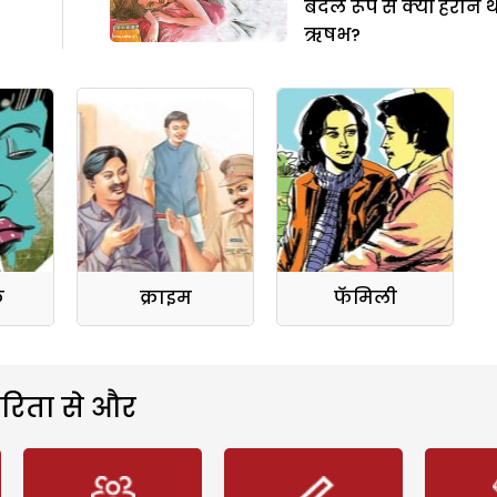
बदले रूप से क्यों हैरान 
ऋषभ?
क
क्राइम
फॅमिली
रिता से और