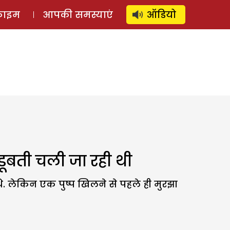
⚲
स्टोरी
लॉग इन
SUBSCRIBE
्राइम
आपकी समस्याएं
ऑडियो
डूबती चली जा रही थी
 लेकिन एक पुष्प खिलने से पहले ही मुरझा