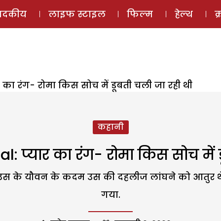
ई-मैगज़ीन
ऑडियो 
पादकीय
लाइफ स्टाइल
फिल्म
हेल्थ
क
र का रंग- रोमा किस सोच में डूबती चली जा रही थी
कहानी
l: प्यार का रंग- रोमा किस सोच में 
उस के यौवन के कदम उस की दहलीज लांघने को आतुर थे.
गया.