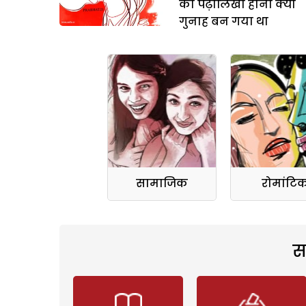
का पढ़ालिखा होना क्यों
गुनाह बन गया था
सामाजिक
रोमांटि
स