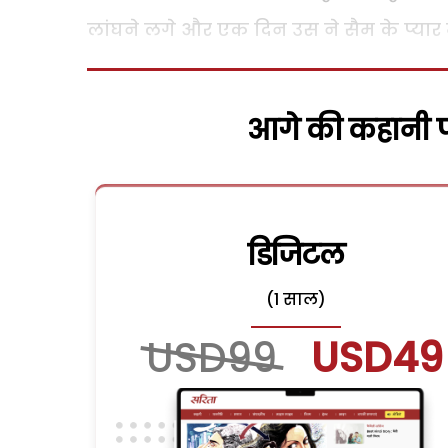
लांघने लगे और एक दिन उस ने सैम के प्यार मे
आगे की कहानी पढ
डिजिटल
(1 साल)
USD99
USD49