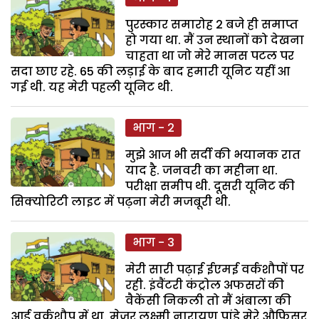
पुरस्कार समारोह 2 बजे ही समाप्त
हो गया था. मैं उन स्थानों को देखना
चाहता था जो मेरे मानस पटल पर
सदा छाए रहे. 65 की लड़ाई के बाद हमारी यूनिट यहीं आ
गई थी. यह मेरी पहली यूनिट थी.
भाग - 2
मुझे आज भी सर्दी की भयानक रात
याद है. जनवरी का महीना था.
परीक्षा समीप थी. दूसरी यूनिट की
सिक्योरिटी लाइट में पढ़ना मेरी मजबूरी थी.
भाग - 3
मेरी सारी पढ़ाई ईएमई वर्कशौपों पर
रही. इंवैंटरी कंट्रोल अफसरों की
वैकेंसी निकली तो मैं अंबाला की
आर्ड वर्कशौप में था. मेजर लक्ष्मी नारायण पांडे मेरे औफिसर