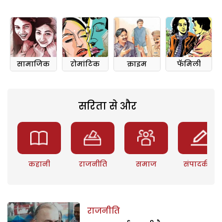
सामाजिक
रोमांटिक
क्राइम
फॅमिली
सरिता से और
कहानी
राजनीति
समाज
संपादकीय
राजनीति