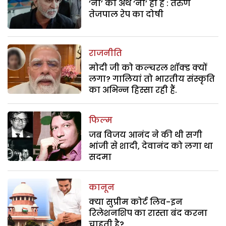
‘ना’ का अर्थ ‘ना’ ही है : तरुण
तेजपाल रेप का दोषी
राजनीति
मोदी जी को कल्चरल शॉक्ड क्यों
लगा? गालियां तो भारतीय संस्कृति
का अभिन्न हिस्सा रही हैं.
फिल्म
जब विजय आनंद ने की थी सगी
भांजी से शादी, देवानंद को लगा था
सदमा
कानून
क्या सुप्रीम कोर्ट लिव-इन
रिलेशनशिप का रास्ता बंद करना
चाहती है?