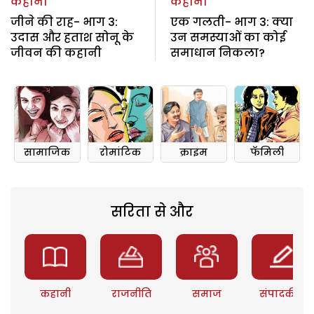
कहानी
कहानी
जीने की राह- भाग 3:
एक गलती- भाग 3: क्या
उदास और हताश सोनू के
उन समस्याओं का कोई
जीवन की कहानी
समाधान निकला?
सामाजिक
रोमांटिक
क्राइम
फॅमिली
सरिता से और
कहानी
राजनीति
समाज
संपादकीय