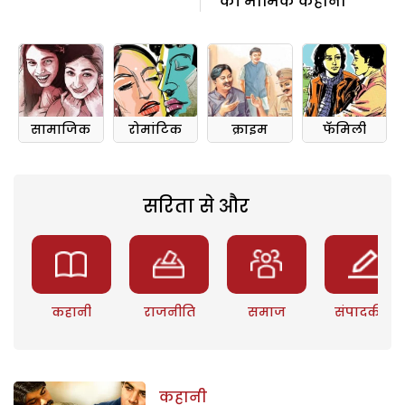
की मार्मिक कहानी
सामाजिक
रोमांटिक
क्राइम
फॅमिली
सरिता से और
कहानी
राजनीति
समाज
संपादकीय
कहानी