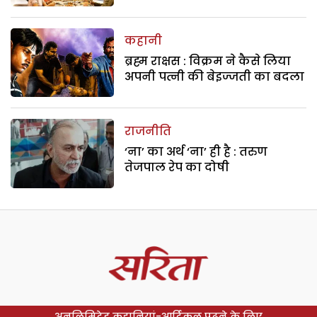
कहानी
ब्रह्म राक्षस : विक्रम ने कैसे लिया
अपनी पत्नी की बेइज्जती का बदला
राजनीति
‘ना’ का अर्थ ‘ना’ ही है : तरुण
तेजपाल रेप का दोषी
अनलिमिटेड कहानियां-आर्टिकल पढ़ने के लिए