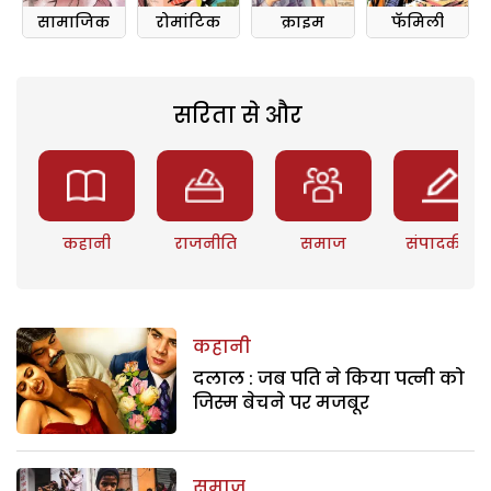
सामाजिक
रोमांटिक
क्राइम
फॅमिली
सरिता से और
कहानी
राजनीति
समाज
संपादकीय
कहानी
दलाल : जब पति ने किया पत्नी को
जिस्म बेचने पर मजबूर
समाज