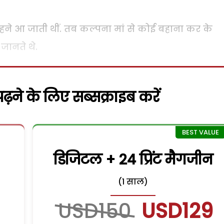
े आ जाती थीं. तब कल्पना मां से कोई बहाना कर के
जानते थे.
़ने के लिए सब्सक्राइब करें
डिजिटल + 24 प्रिंट मैगजीन
(1 साल)
USD150
USD129