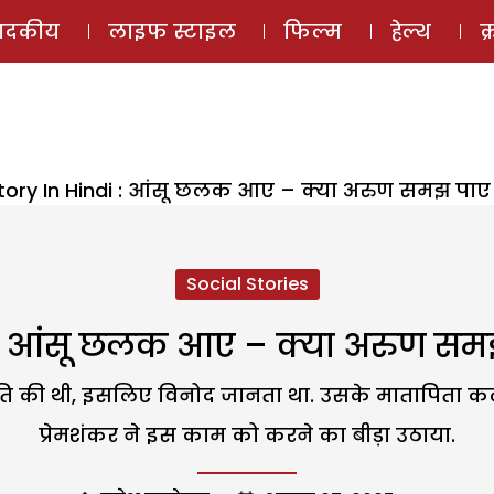
ई-मैगज़ीन
ऑडियो 
पादकीय
लाइफ स्टाइल
फिल्म
हेल्थ
क
tory In Hindi : आंसू छलक आए – क्या अरुण समझ पाए प्
Social Stories
 : आंसू छलक आए – क्या अरुण समझ प
ाति की थी, इसलिए विनोद जानता था. उसके मातापिता कल्
प्रेमशंकर ने इस काम को करने का बीड़ा उठाया.