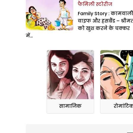
फैमिली स्टोरीज
Family Story : कामवाली
वाइफ और हसबैंड – श्रीम
को खुश करने के चक्कर
में…
सामाजिक
रोमांटि