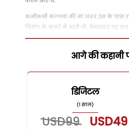
करने आए थे.
कभीकभी कल्पना की मां जरूर उस के पास रहन
विनोद के कमरे में आती थी. प्रेमशंकर यह सब 
आगे की कहानी पढ
डिजिटल
(1 साल)
USD99
USD49