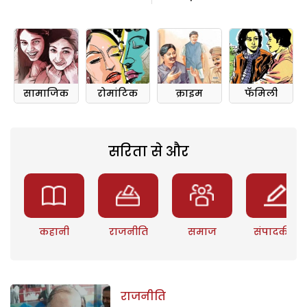
सामाजिक
रोमांटिक
क्राइम
फॅमिली
सरिता से और
कहानी
राजनीति
समाज
संपादकीय
राजनीति