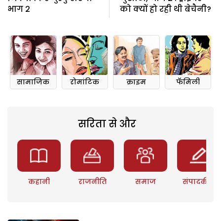
भाग 2
को क्यों हो रही थी बेचैनी?
सामाजिक
रोमांटिक
क्राइम
फॅमिली
सरिता से और
कहानी
राजनीति
समाज
संपादकीय