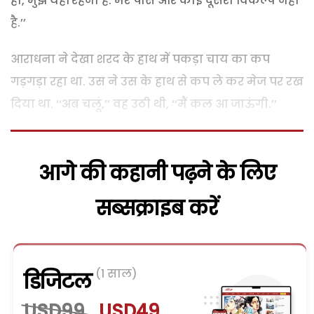
हो, मुझे यहीं रहना है. मेरे पास और कोई दूसरा विकल्प नहीं
है.’’
आराधना ने देखा शरद के हाथ में पकड़ा चाय का कप
गड़गड़ा रहा था. उस ने उस के हाथ से कप ले कर मेज पर रख
दिया था. ‘‘अब चलूं,’’ वह उठी थी, ‘‘मैं कल आ जाऊंगी.’’
आगे की कहानी पढ़ने के लिए
सब्सक्राइब करें
(1 साल)
डिजिटल
USD99
USD49