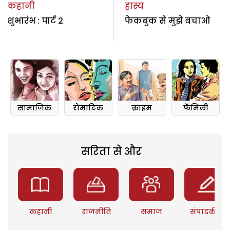
कहानी
हास्य
शुभारंभ : पार्ट 2
फेकबुक से मुझे बचाओ
सामाजिक
रोमांटिक
क्राइम
फॅमिली
सरिता से और
कहानी
राजनीति
समाज
संपादकीय