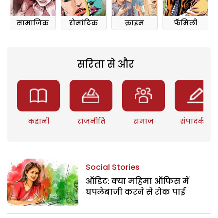
सामाजिक
रोमांटिक
क्राइम
फॅमिली
सरिता से और
कहानी
राजनीति
समाज
संपादकीय
Social Stories
ऑडिट: क्या महिमा ऑफिस में
घपलेबाजी करने से रोक पाई