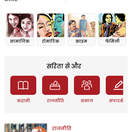
सामाजिक
रोमांटिक
क्राइम
फॅमिली
सरिता से और
कहानी
राजनीति
समाज
संपादकीय
राजनीति