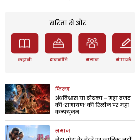
सरिता से और
कहानी
राजनीति
समाज
संपादकीय
फिल्म
अंधविश्वास या टोटका – महा बजट
की ‘रामायण’ की रिलीज पर महा
कन्फ्यूजन
समाज
नेहा बोरा के चेहरे पर कालिख नहीं,