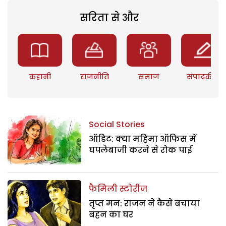
सरिता से और
कहानी
राजनीति
समाज
संपादकीय
Social Stories
ऑडिट: क्या महिमा ऑफिस में
घपलेबाजी करने से रोक पाई
फैमिली स्टोरीज
तृप्त मन: राजन ने कैसे बचाया
बहन का घर