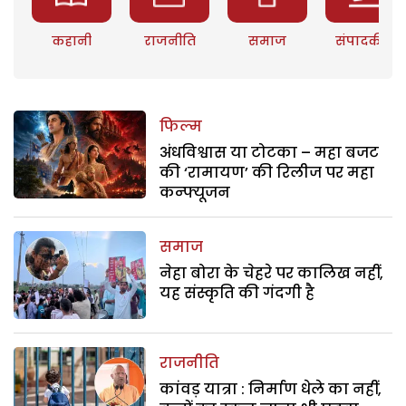
कहानी
राजनीति
समाज
संपादकीय
फिल्म
अंधविश्वास या टोटका – महा बजट
की ‘रामायण’ की रिलीज पर महा
कन्फ्यूजन
समाज
नेहा बोरा के चेहरे पर कालिख नहीं,
यह संस्कृति की गंदगी है
राजनीति
कांवड़ यात्रा : निर्माण धेले का नहीं,