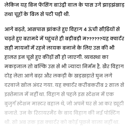
लेकिन यह बिन फेंसिंग बाउंड्री वाल के पास उगे झाड़झंखाड़
तथा चूहों के बिल से पटी पड़ी थी.
आगे बढ़ते, आसपास झांकते हुए विहाग 4 ऊंची सीढि़यों से
चढ़ते हुए बरामदे में पहुंचते ही बड़ीबड़ी म??????यह क्वार्टर
सही मायनों में रहने लायक बनाने के लिए उस की भी
हालत इन चूसे हुए कीड़ों सी हो जाएगी. व्यवस्था का
मकड़जाल तो बल्कि उस से भी ज्यादा निर्मम है. खैर विहाग
टोह लेता आगे बढ़ा और लकड़ी के खड़खड़ाते घुन लगे
दरवाजे खोल अंदर गया. यह क्वार्टर करीबकरीब 2 साल से
इस्तेमाल में नहीं था. विहाग से पहले इस स्टेशन में एक
बुजुर्ग स्टेशन मास्टर बहाल थे, जो अपने घर से आ कर ड्यूटी
बजाते. उन के रिटायरमैंट के बाद विहाग की नई पोस्टिंग
थी. सो अब तक इस क्वार्टर को कोई पूछने वाला नहीं था.