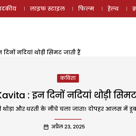
ई-मैगज़ीन
ऑडियो 
पादकीय
लाइफ स्टाइल
फिल्म
हेल्थ
क
न दिनों नदियां थोड़ी सिमट जाती हैं
कविता
avita : इन दिनों नदियां थोड़ी सिमट 
नी थोड़ा और धरती के नीचे चला जाता! दोपहर आलस में डूबा
अप्रैल 23, 2025