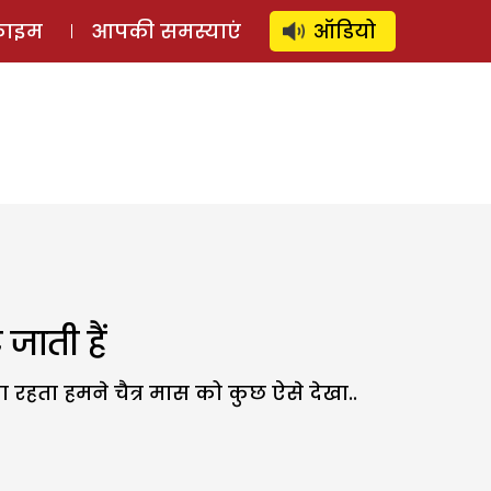
⚲
स्टोरी
लॉग इन
SUBSCRIBE
्राइम
आपकी समस्याएं
ऑडियो
जाती हैं
 रहता हमने चैत्र मास को कुछ ऐसे देखा..