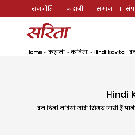
राजनीति
कहानी
समाज
सं
Home
»
कहानी
»
कविता
»
Hindi kavita : इ
Hindi K
इन दिनों नदियां थोड़ी सिमट जाती हैं पा