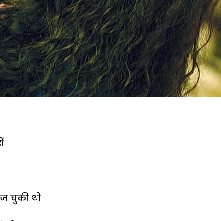
ों
ज चुकी थी