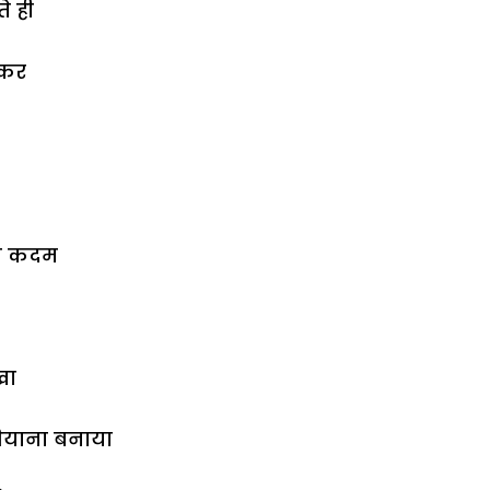
े ही
 कर
 दो कदम
खा
ियाना बनाया