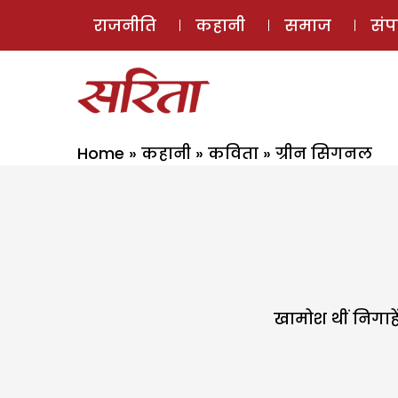
राजनीति
कहानी
समाज
सं
Home
»
कहानी
»
कविता
»
ग्रीन सिगनल
खामोश थीं निगाहें