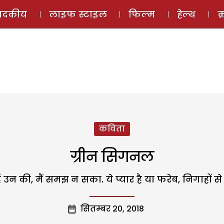
ई-मैगज़ीन
ऑडियो 
पादकीय
लाइफ स्टाइल
फिल्म
हेल्थ
क
कविता
ग्रीन सिगनल
 उन की, मैं समझ न सका. ये प्यार है या फरेब, निगाहों से त
सितम्बर 20, 2018