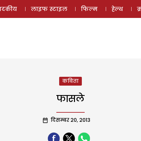
ई-मैगज़ीन
ऑडियो 
पादकीय
लाइफ स्टाइल
फिल्म
हेल्थ
क
कविता
फासले
दिसम्बर 20, 2013