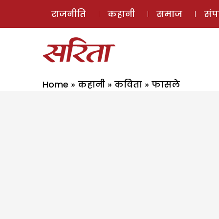
राजनीति
कहानी
समाज
सं
Home
»
कहानी
»
कविता
»
फासले