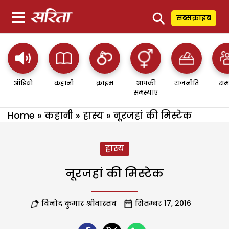
⚲
सब्सक्राइब
ऑडियो
कहानी
क्राइम
आपकी
राजनीति
सम
समस्याएं
Home
»
कहानी
»
हास्य
»
नूरजहां की मिस्टेक
हास्य
नूरजहां की मिस्टेक
विनोद कुमार श्रीवास्तव
सितम्बर 17, 2016