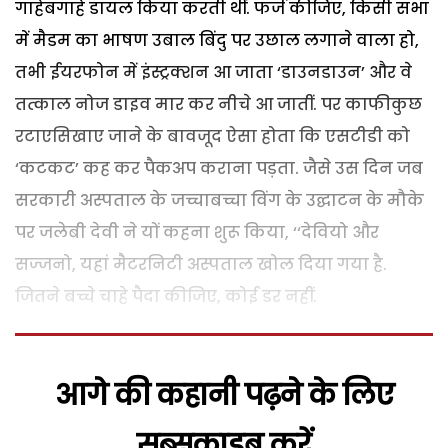
गाहेबगाहे डायल किया करती थीं. फर्ज कीजिए, किसी सभा
में मैडम का भाषण उबाल बिंदु पर उछाल लगाने वाला हो,
तभी ईयरफोन में इंस्ट्रक्शन आ जाता ‘डाउनडाउन’ और वे
तत्काल नोज डाइव मार कर नीचे आ जातीं. पर काफीकुछ
रटाएसिखाए जाने के बावजूद ऐसा होता कि एसटीडी को
‘कटकट’ कह कर पैकअप कराना पड़ता. जैसे उस दिन जब
सरकारी अस्पताल के जच्चाबच्चा विंग के उद्घाटन के मौके
पर जलेबी देवी ने यों कहना शुरू किया, ‘‘देवियो और
सज्जनो, यहां मैटरनिटी अस्पताल खोल दिया गया है.
जितने बच्चे चाहे पैदा कीजिए, कोई डर नहीं.
आगे की कहानी पढ़ने के लिए
सब्सक्राइब करें