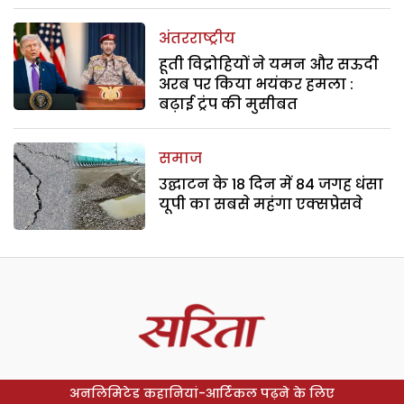
अंतरराष्ट्रीय
हूती विद्रोहियों ने यमन और सऊदी
अरब पर किया भयंकर हमला :
बढ़ाई ट्रंप की मुसीबत
समाज
उद्घाटन के 18 दिन में 84 जगह धंसा
यूपी का सबसे महंगा एक्सप्रेसवे
अनलिमिटेड कहानियां-आर्टिकल पढ़ने के लिए