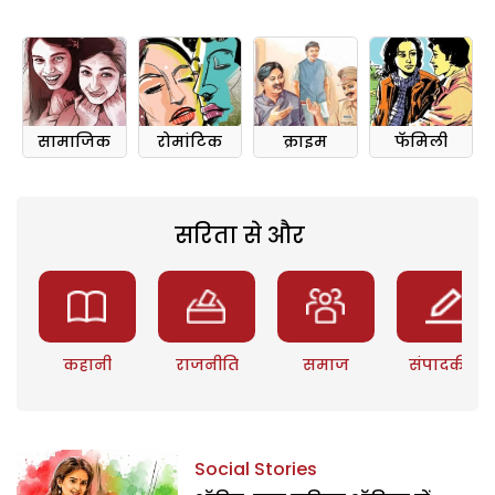
सामाजिक
रोमांटिक
क्राइम
फॅमिली
सरिता से और
कहानी
राजनीति
समाज
संपादकीय
Social Stories