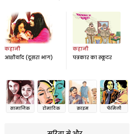
कहानी
कहानी
आशीर्वाद (दूसरा भाग)
पत्रकार का स्कूटर
सामाजिक
रोमांटिक
क्राइम
फॅमिली
सरिता से और