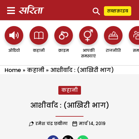
⚲
सब्सक्राइब
ऑडियो
कहानी
क्राइम
आपकी
राजनीति
सम
समस्याएं
Home
»
कहानी
»
आशीर्वाद : (आखिरी भाग)
कहानी
आशीर्वाद : (आखिरी भाग)
रमेश चंद्र छबीला
मार्च 14, 2019